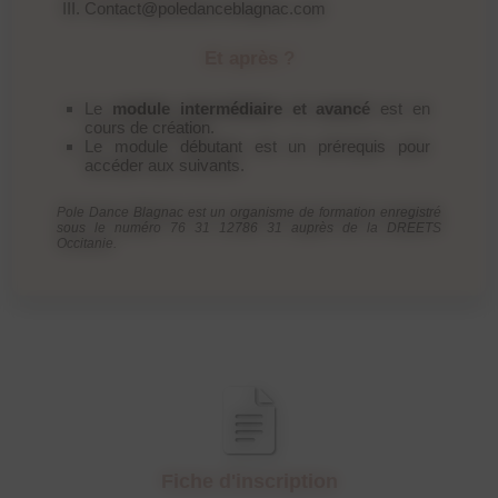
contact@poledanceblagnac.com
Et après ?
Le
module intermédiaire et avancé
est en
cours de création.
Le module débutant est un prérequis pour
accéder aux suivants.
Pole Dance Blagnac est un organisme de formation enregistré
sous le numéro 76 31 12786 31 auprès de la DREETS
Occitanie.
Fiche d'inscription