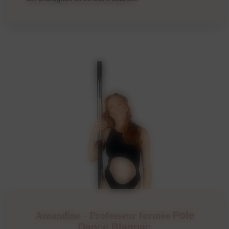
Amandine - Professeur formée
Pole
Dance Blagnac