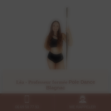
Léa - Professeur formée
Pole Dance
Blagnac
*Ses atouts : grâce, légèreté et douceur
06 69 58 77 93
ME RAPPELER
Depuis toujours passionnée par les sports